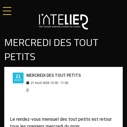
MERCREDI DES TOUT
PETITS
MERCREDI DES TOUT PETITS
21
AOÛT
21
Août
2024
10:30
-
11:00
Le rendez-vous mensuel des tout petits est retour
tous les premiers mercredi du mois.