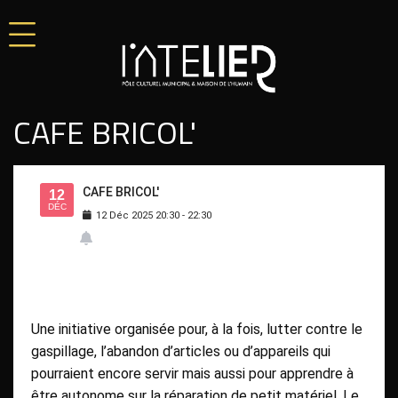
CAFE BRICOL'
CAFE BRICOL'
12
DÉC
12
Déc
2025
20:30
-
22:30
Une initiative organisée pour, à la fois, lutter contre le
gaspillage, l’abandon d’articles ou d’appareils qui
pourraient encore servir mais aussi pour apprendre à
être autonome sur la réparation de petit matériel. Le