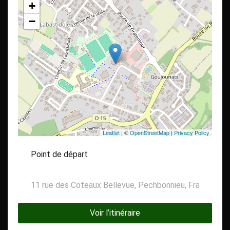
+
−
Leaflet
| ©
OpenStreetMap
|
Privacy Policy
Voir l’itinéraire