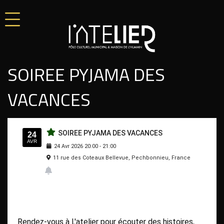
SOIREE PYJAMA DES
VACANCES
SOIREE PYJAMA DES VACANCES
24
AVR
24
Avr
2026
20:00
-
21:00
11 rue des Coteaux Bellevue, Pechbonnieu, France
Rendez-vous à L'atelier pour écouter des histoires,