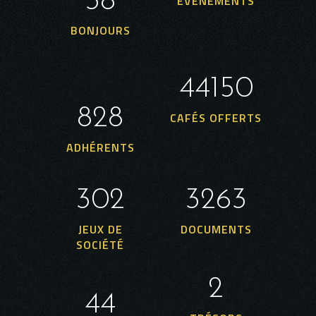
41
ÉVÈNEMENTS
BONJOURS
81735
3033
CAFÉS OFFERTS
ADHÉRENTS
1117
12058
JEUX DE
DOCUMENTS
SOCIÉTÉ
7
166