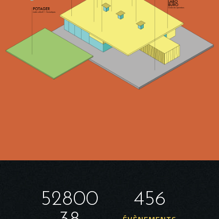
191553
1655