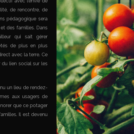
llectif avec l’envie de
ité, de rencontre, de
 fins pédagogique sera
et des familles. Dans
illeur qui sait gérer
étés de plus en plus
irect avec la terre. Ce
du lien social sur les
nu un lieu de rendez-
gumes aux usagers de
ignorer que ce potager
amilles. Il est devenu