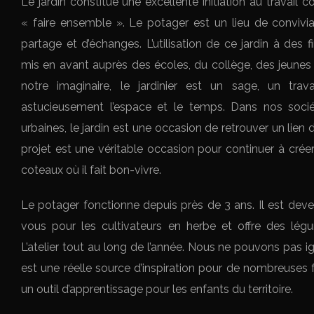
Le jardin constitue une excellente initiation au travail co
« faire ensemble ». Le potager est un lieu de convivial
partage et d’échanges. L’utilisation de ce jardin à des
mis en avant auprès des écoles, du collège, des jeunes 
notre imaginaire, le jardinier est un sage, un trava
astucieusement l’espace et le temps. Dans nos soci
urbaines, le jardin est une occasion de retrouver un lien d
projet est une véritable occasion pour continuer à créer 
coteaux où il fait bon-vivre.
Le potager fonctionne depuis près de 3 ans. Il est deve
vous pour les cultivateurs en herbe et offre des lé
L’atelier tout au long de l’année. Nous ne pouvons pas 
est une réelle source d’inspiration pour de nombreuses f
un outil d’apprentissage pour les enfants du territoire.