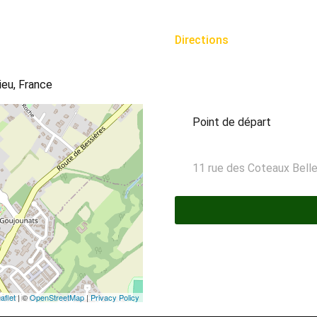
Directions
ieu, France
aflet
| ©
OpenStreetMap
|
Privacy Policy