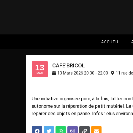
CAFE'BRICOL
ACCUEIL
CAFE'BRICOL
13
13
Mars
2026
20:30
-
22:00
11 rue d
MAR
Une initiative organisée pour, à la fois, lutter co
autonome sur la réparation de petit matériel. Le
réparer des objets en panne. Infos :
elus.environ