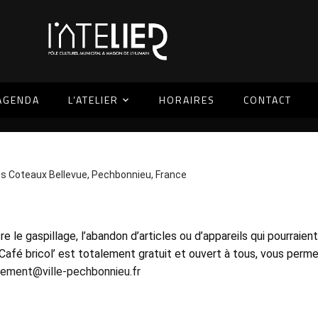
AGENDA
L’ATELIER
HORAIRES
CONTACT
es Coteaux Bellevue, Pechbonnieu, France
ntre le gaspillage, l’abandon d’articles ou d’appareils qui pourrai
 Café bricol’ est totalement gratuit et ouvert à tous, vous perm
nement@ville-pechbonnieu.fr